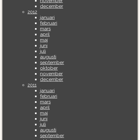
november
december
2012
januari
februari
mars
april
maj
juni
juli
augusti
september
oktober
november
december
2011
januari
februari
mars
april
maj
juni
juli
augusti
september