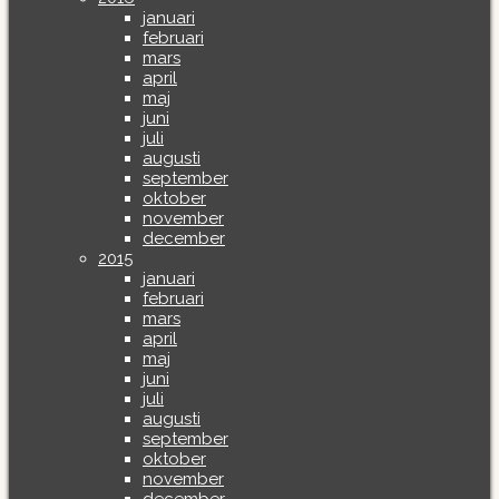
januari
februari
mars
april
maj
juni
juli
augusti
september
oktober
november
december
2015
januari
februari
mars
april
maj
juni
juli
augusti
september
oktober
november