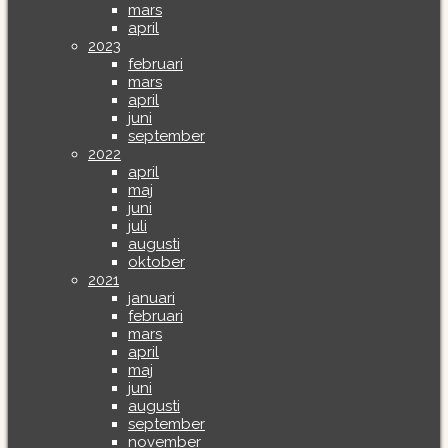
mars
april
2023
februari
mars
april
juni
september
2022
april
maj
juni
juli
augusti
oktober
2021
januari
februari
mars
april
maj
juni
augusti
september
november