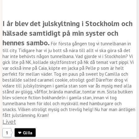
I år blev det julskyltning i Stockholm och
hälsade samtidigt på min syster och
hennes sambo.
För första gången tog vi tunnelbanan in
till city. Tidigare har vi ju bott så nära till allt vi ska göra så det
har inte behövts någon tunnelbana. Vad gjorde vi i Stockholm? Vi
gick lite på NK, kollade skyltfönstret på Nk då temat vart pippi. Vi
var också inne på Caia, köpte en jacka på Pelle p som är helt
perfekt för mellan väder. Tog en paus på sweet by Camilla och
beställde salted caramel cookie, otroligt god! Därefter drog vi
vidare till julskyltningen i gamla stan som var ås mysig med alla
stånd av glögg, våfflor, brända mandlar, tomtar m.m. Sista butiken
blev science fiction bokhandeln i gamla stan, innan vi tog
tunnelbana hem för idol och myskväll med hamburgare och
snacks. Vilken otroligt mysig och trevlig helg! Nu har man äntligen
fått julstämning. Kram!
Livet
1
Gilla