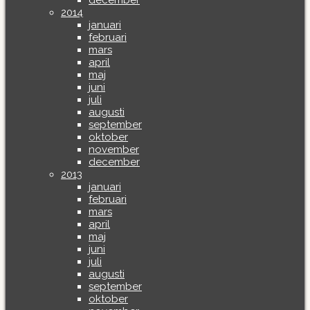
december
2014
januari
februari
mars
april
maj
juni
juli
augusti
september
oktober
november
december
2013
januari
februari
mars
april
maj
juni
juli
augusti
september
oktober