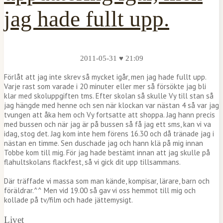
jag hade fullt upp.
2011-05-31 ♥ 21:09
Förlåt att jag inte skrev så mycket igår, men jag hade fullt upp.
Varje rast som varade i 20 minuter eller mer så försökte jag bli
klar med skoluppgiften tms. Efter skolan så skulle Vy till stan så
jag hängde med henne och sen när klockan var nästan 4 så var jag
tvungen att åka hem och Vy fortsatte att shoppa. Jag hann precis
med bussen och när jag är på bussen så få jag ett sms, kan vi va
idag, stog det. Jag kom inte hem förens 16.30 och då tränade jag i
nästan en timme. Sen duschade jag och hann klä på mig innan
Tobbe kom till mig. För jag hade bestämt innan att jag skulle på
flahultskolans flackfest, så vi gick dit upp tillsammans.
Där träffade vi massa som man kände, kompisar, lärare, barn och
föräldrar.^^ Men vid 19.00 så gav vi oss hemmot till mig och
kollade på tv/film och hade jättemysigt.
Livet