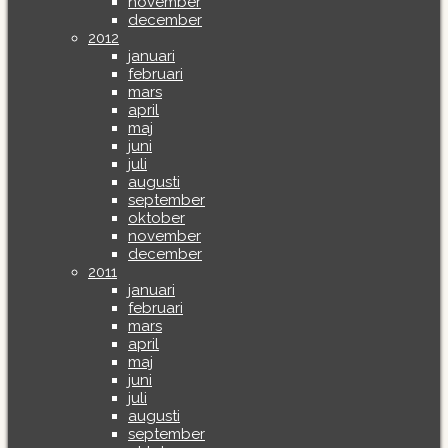
november
december
2012
januari
februari
mars
april
maj
juni
juli
augusti
september
oktober
november
december
2011
januari
februari
mars
april
maj
juni
juli
augusti
september