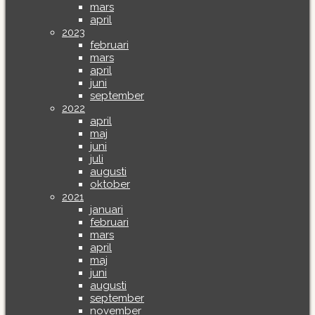
mars
april
2023
februari
mars
april
juni
september
2022
april
maj
juni
juli
augusti
oktober
2021
januari
februari
mars
april
maj
juni
augusti
september
november