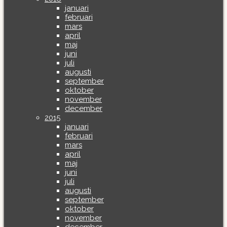
januari
februari
mars
april
maj
juni
juli
augusti
september
oktober
november
december
2015
januari
februari
mars
april
maj
juni
juli
augusti
september
oktober
november