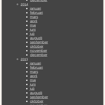
december
2014
januari
februari
mars
april
maj
juni
juli
augusti
september
oktober
november
december
2013
januari
februari
mars
april
maj
juni
juli
augusti
september
oktober