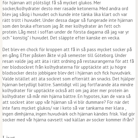
för hjärnan att plötsligt få så mycket glukos. Mer
socker/kolhydrater desto mer rasade ketonerna. Med andra ord
blev jag såsig i huvudet och kunde inte tänka lika klart och var
rätt trött i huvudet. Under dessa dagar så fungerade inte hjärnan
som den bruka eftersom jag åt mer kolhydrater än fett och
protein. Låg mest i soffan under de första dagarna då jag var yr
och " konstig" i huvudet. Det släppte efter kanske en vecka.
Det blev en chock för kroppen att få in så pass mycket socker på
en gång. Efter påsken åkte vi på semester till Göteborg. Under
resan valde jag att äta i rätt ordning på restaurangerna för att få
ner blodsockret från kolhydraterna för upptäckte att ju högre
blodsocker desto jobbigare blev det i hjärnan och fick huvudvärk.
Valde istället att äta sockret som efterrätt än snacks. Det hjälper
hjärnan betydligt bättre. Samtidigt vill jag fortfarande äta mindre
kolhydrater för upptäckte också att om jag äter mer protein än
kolhydrater så mår min hjärna bättre. En hypotes, kan de vara så
att sockret äter upp vår hjärnan så vi blir dummare? För när det
inte fans mycket glukos/ var i keto så var tankarna mer klara ,
ingen dimhjärna, ingen huvudvärk och hjärnan kändes frisk. Vad gör
socker med vår hjärna oavsett vad källan av socker kommer ifrån?
Livet