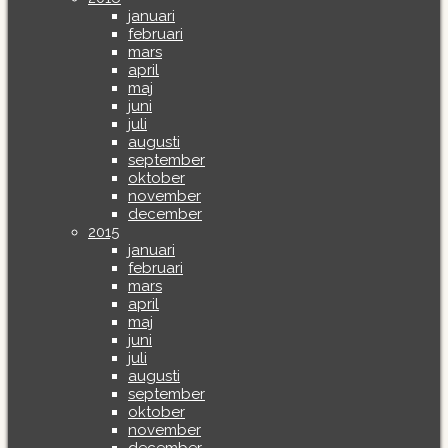
januari
februari
mars
april
maj
juni
juli
augusti
september
oktober
november
december
2015
januari
februari
mars
april
maj
juni
juli
augusti
september
oktober
november