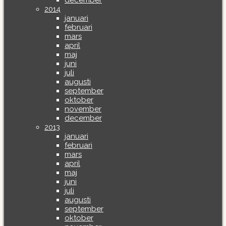
december
2014
januari
februari
mars
april
maj
juni
juli
augusti
september
oktober
november
december
2013
januari
februari
mars
april
maj
juni
juli
augusti
september
oktober