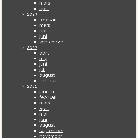
mars
april
2023
februari
mars
april
juni
september
2022
april
maj
juni
juli
augusti
oktober
2021
januari
februari
mars
april
maj
juni
augusti
september
november