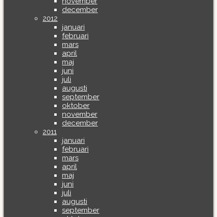
november
december
2012
januari
februari
mars
april
maj
juni
juli
augusti
september
oktober
november
december
2011
januari
februari
mars
april
maj
juni
juli
augusti
september