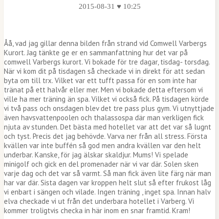
2015-08-31 ♥ 10:25
Åå, vad jag gillar denna bilden från strand vid Comwell Varbergs
Kurort. Jag tänkte ge er en sammanfattning hur det var på
comwell Varbergs kurort. Vi bokade för tre dagar, tisdag- torsdag.
När vi kom dit på tisdagen så checkade vi in direkt för att sedan
byta om till trx. Vilket var ett tufft passa för en som inte har
tränat på ett halvår eller mer. Men vi bokade detta eftersom vi
ville ha mer träning än spa. Vilket vi också fick. På tisdagen körde
vi två pass och onsdagen blev det tre pass plus gym. Vi utnyttjade
även havsvattenpoolen och thalassospa där man verkligen fick
njuta av stunden. Det bästa med hotellet var att det var så lugnt
och tyst. Precis det jag behövde. Varva ner från all stress. Första
kvällen var inte buffén så god men andra kvällen var den helt
underbar. Kanske, för jag älskar skaldjur. Mums! Vi spelade
minigolf och gick en del promenader när vi var där. Solen sken
varje dag och det var så varmt. Så man fick även lite färg när man
har var där. Sista dagen var kroppen helt slut så efter frukost låg
vi enbart i sängen och vilade. Ingen träning , inget spa. Innan halv
elva checkade vi ut från det underbara hotellet i Varberg. Vi
kommer troligtvis checka in här inom en snar framtid. Kram!