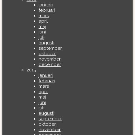
januari
februari
mars
april
maj
juni
juli
augusti
september
oktober
november
december
2015
januari
februari
mars
april
maj
juni
juli
augusti
september
oktober
november