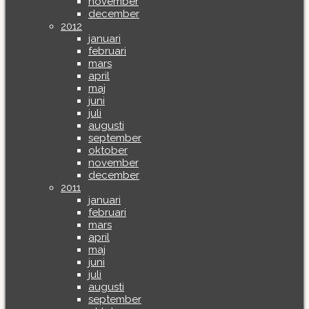
november
december
2012
januari
februari
mars
april
maj
juni
juli
augusti
september
oktober
november
december
2011
januari
februari
mars
april
maj
juni
juli
augusti
september