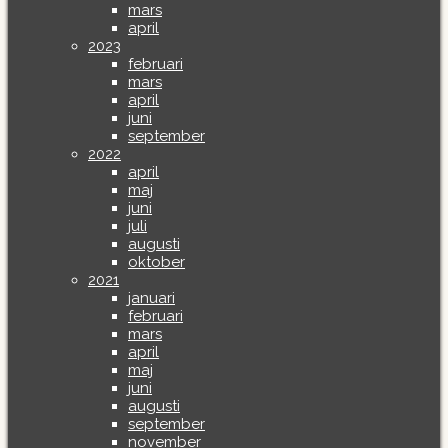
mars
april
2023
februari
mars
april
juni
september
2022
april
maj
juni
juli
augusti
oktober
2021
januari
februari
mars
april
maj
juni
augusti
september
november