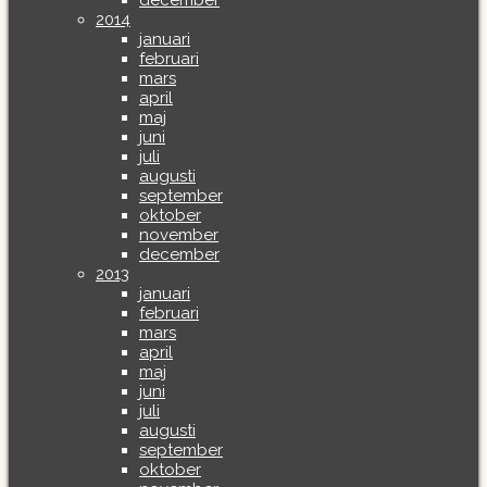
december
2014
januari
februari
mars
april
maj
juni
juli
augusti
september
oktober
november
december
2013
januari
februari
mars
april
maj
juni
juli
augusti
september
oktober