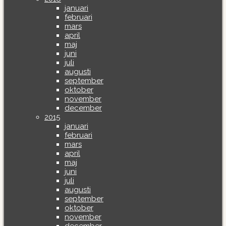
januari
februari
mars
april
maj
juni
juli
augusti
september
oktober
november
december
2015
januari
februari
mars
april
maj
juni
juli
augusti
september
oktober
november