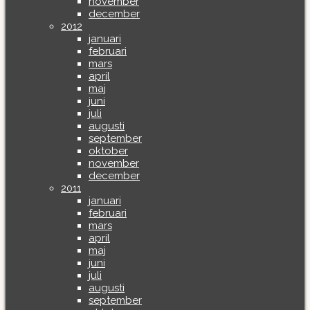
november
december
2012
januari
februari
mars
april
maj
juni
juli
augusti
september
oktober
november
december
2011
januari
februari
mars
april
maj
juni
juli
augusti
september