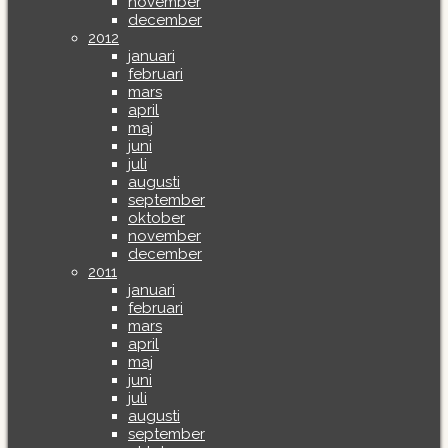
november
december
2012
januari
februari
mars
april
maj
juni
juli
augusti
september
oktober
november
december
2011
januari
februari
mars
april
maj
juni
juli
augusti
september