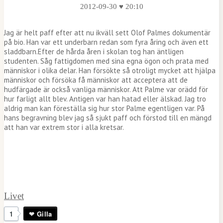
2012-09-30 ♥ 20:10
Jag är helt paff efter att nu ikväll sett Olof Palmes dokumentär
på bio. Han var ett underbarn redan som fyra åring och även ett
sladdbarn.Efter de hårda åren i skolan tog han äntligen
studenten. Såg fattigdomen med sina egna ögon och prata med
människor i olika delar. Han försökte så otroligt mycket att hjälpa
människor och försöka få människor att acceptera att de
hudfärgade är också vanliga människor. Att Palme var orädd för
hur farligt allt blev. Antigen var han hatad eller älskad. Jag tro
aldrig man kan föreställa sig hur stor Palme egentligen var. På
hans begravning blev jag så sjukt paff och förstod till en mängd
att han var extrem stor i alla kretsar.
Livet
1
Gilla