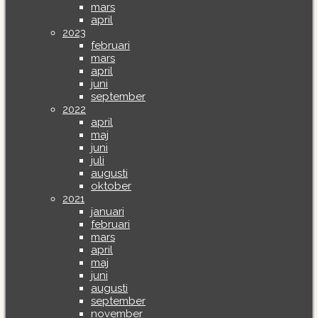
mars
april
2023
februari
mars
april
juni
september
2022
april
maj
juni
juli
augusti
oktober
2021
januari
februari
mars
april
maj
juni
augusti
september
november