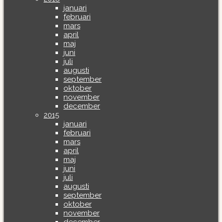
januari
februari
mars
april
maj
juni
juli
augusti
september
oktober
november
december
2015
januari
februari
mars
april
maj
juni
juli
augusti
september
oktober
november