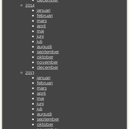
december
2014
januari
februari
mars
april
maj
juni
juli
augusti
september
oktober
november
december
2013
januari
februari
mars
april
maj
juni
juli
augusti
september
oktober