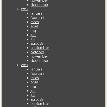
november
december
2012
januari
februari
mars
april
maj
juni
juli
augusti
september
oktober
november
december
2011
januari
februari
mars
april
maj
juni
juli
augusti
september