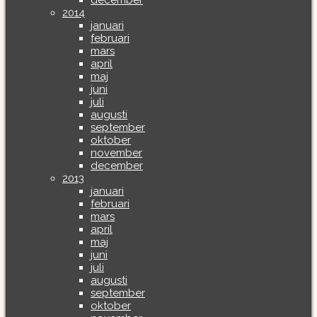
december
2014
januari
februari
mars
april
maj
juni
juli
augusti
september
oktober
november
december
2013
januari
februari
mars
april
maj
juni
juli
augusti
september
oktober