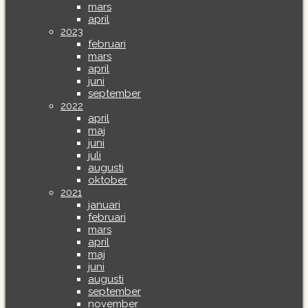
mars
april
2023
februari
mars
april
juni
september
2022
april
maj
juni
juli
augusti
oktober
2021
januari
februari
mars
april
maj
juni
augusti
september
november