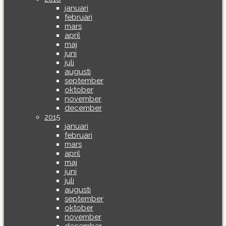
januari
februari
mars
april
maj
juni
juli
augusti
september
oktober
november
december
2015
januari
februari
mars
april
maj
juni
juli
augusti
september
oktober
november