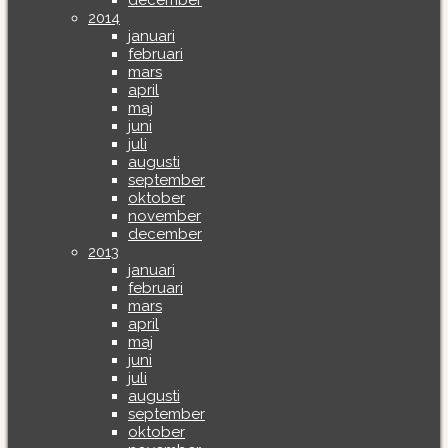
december
2014
januari
februari
mars
april
maj
juni
juli
augusti
september
oktober
november
december
2013
januari
februari
mars
april
maj
juni
juli
augusti
september
oktober