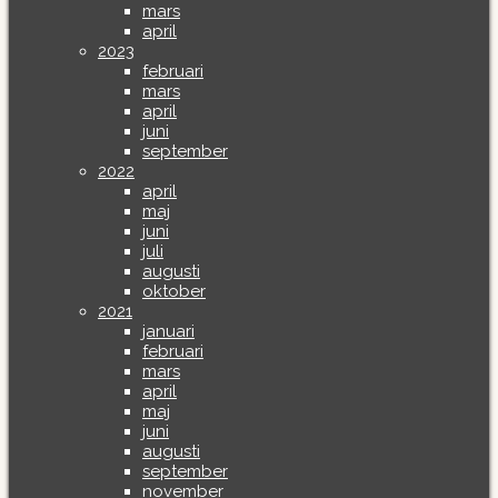
mars
april
2023
februari
mars
april
juni
september
2022
april
maj
juni
juli
augusti
oktober
2021
januari
februari
mars
april
maj
juni
augusti
september
november