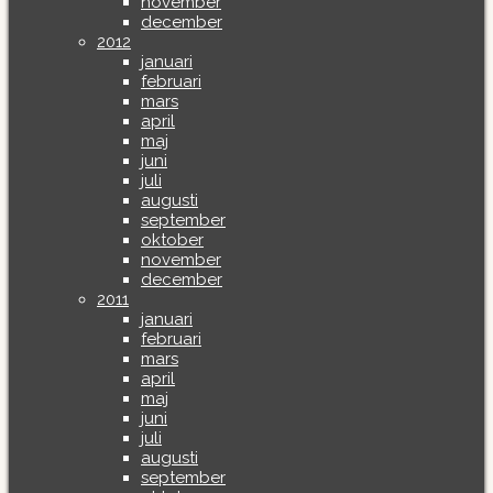
november
december
2012
januari
februari
mars
april
maj
juni
juli
augusti
september
oktober
november
december
2011
januari
februari
mars
april
maj
juni
juli
augusti
september