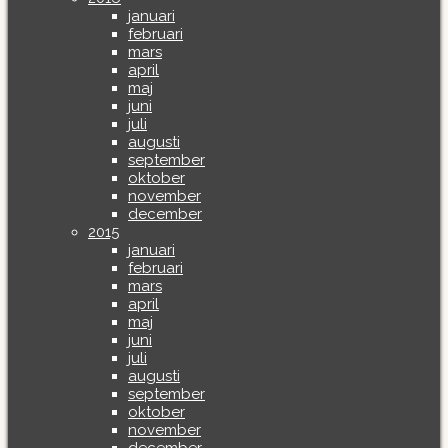
januari
februari
mars
april
maj
juni
juli
augusti
september
oktober
november
december
2015
januari
februari
mars
april
maj
juni
juli
augusti
september
oktober
november