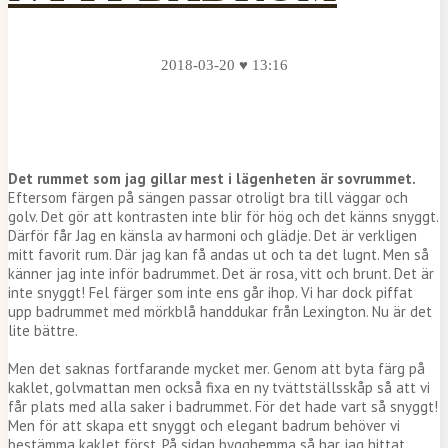
2018-03-20 ♥ 13:16
Det rummet som jag gillar mest i lägenheten är sovrummet.
Eftersom färgen på sängen passar otroligt bra till väggar och
golv. Det gör att kontrasten inte blir för hög och det känns snyggt.
Därför får Jag en känsla av harmoni och glädje. Det är verkligen
mitt favorit rum. Där jag kan få andas ut och ta det lugnt. Men så
känner jag inte inför badrummet. Det är rosa, vitt och brunt. Det är
inte snyggt! Fel färger som inte ens går ihop. Vi har dock piffat
upp badrummet med mörkblå handdukar från Lexington. Nu är det
lite bättre.
Men det saknas fortfarande mycket mer. Genom att byta färg på
kaklet, golvmattan men också fixa en ny tvättställsskåp så att vi
får plats med alla saker i badrummet. För det hade vart så snyggt!
Men för att skapa ett snyggt och elegant badrum behöver vi
bestämma kaklet först. På sidan bygghemma så har jag hittat