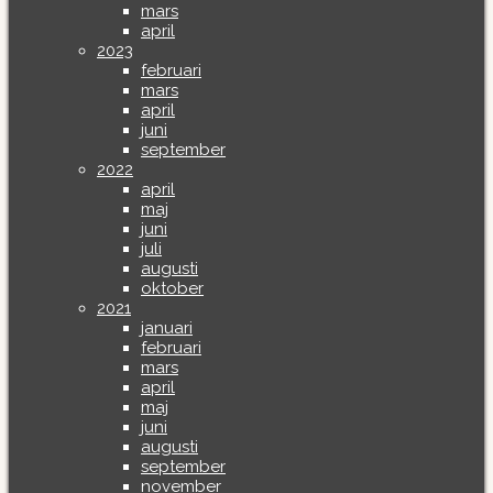
mars
april
2023
februari
mars
april
juni
september
2022
april
maj
juni
juli
augusti
oktober
2021
januari
februari
mars
april
maj
juni
augusti
september
november