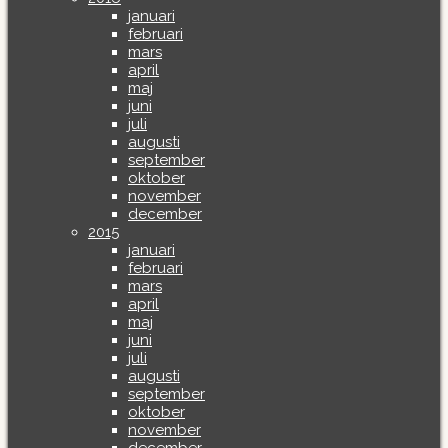
januari
februari
mars
april
maj
juni
juli
augusti
september
oktober
november
december
2015
januari
februari
mars
april
maj
juni
juli
augusti
september
oktober
november