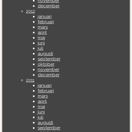
november
december
2012
januari
februari
mars
april
maj
juni
juli
augusti
september
oktober
november
december
2011
januari
februari
mars
april
maj
juni
juli
augusti
september