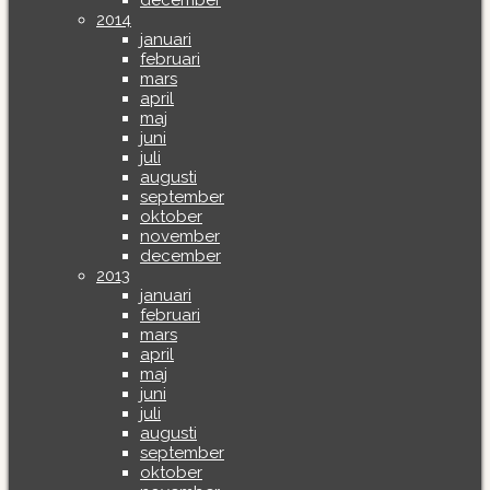
december
2014
januari
februari
mars
april
maj
juni
juli
augusti
september
oktober
november
december
2013
januari
februari
mars
april
maj
juni
juli
augusti
september
oktober