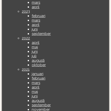
mars
april
2023
februari
mars
april
juni
september
2022
april
maj
juni
juli
augusti
oktober
2021
januari
februari
mars
april
maj
juni
augusti
september
november