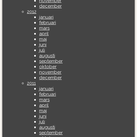
november
december
2012
januari
februari
mars
april
maj
juni
juli
augusti
september
oktober
november
december
2011
januari
februari
mars
april
maj
juni
juli
augusti
september