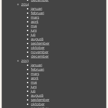
december
2014
januari
februari
mars
april
maj
juni
juli
augusti
september
oktober
november
december
2013
januari
februari
mars
april
maj
juni
juli
augusti
september
oktober