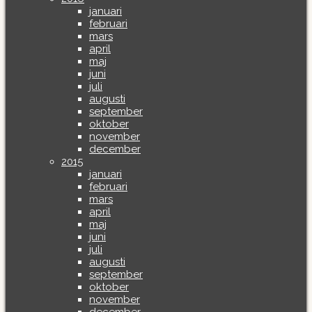
januari
februari
mars
april
maj
juni
juli
augusti
september
oktober
november
december
2015
januari
februari
mars
april
maj
juni
juli
augusti
september
oktober
november